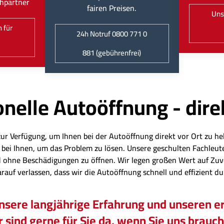
hpartner
fairen Preisen.
Uns
 für
24h Notruf 0800 771 0
881 (gebührenfrei)
nelle Autoöffnung - dire
zur Verfügung, um Ihnen bei der Autoöffnung direkt vor Ort zu hel
eit bei Ihnen, um das Problem zu lösen. Unsere geschulten Fachl
 ohne Beschädigungen zu öffnen. Wir legen großen Wert auf Zuv
arauf verlassen, dass wir die Autoöffnung schnell und effizient d
unsere langjährige Erfahrung und unseren er
 sind gerne für Sie da, wenn Sie uns brauc