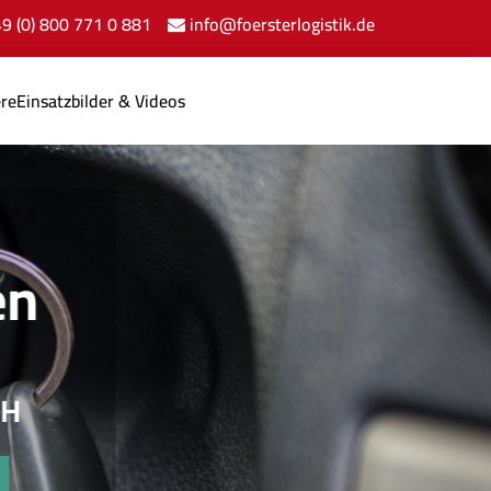
+49 (0) 800 771 0 881
info@foersterlogistik.de
ere
Einsatzbilder & Videos
n