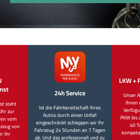
W
LKW + 
nst
24h Service
Unser A
Ihnen 
st steht
Ist die Fahrbereitschaft Ihres
Verfügu
Uhr zur
Autos durch einen Unfall
PKW bis 
llen vom
eingeschränkt schleppen wir Ihr
40 T
rzeug von
Fahrzeug 24 Stunden an 7 Tagen
kompete
r Ihr
ab. Und das professionell und zu