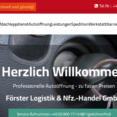
Tel.Nr.: 
Abschleppdienst
Autoöffnung
Leistungen
Spedition
Werkstatt
Karri
Herzlich Willkomme
Professionelle Autoöffnung - zu fairen Preisen
Förster Logistik & Nfz.-Handel GmbH
Service Rufnummer: +49 (0) 800 771 0 881 (gebührenfrei)