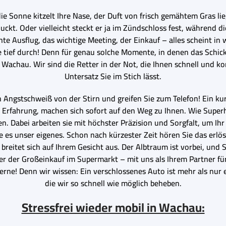
die Sonne kitzelt Ihre Nase, der Duft von frisch gemähtem Gras li
t. Oder vielleicht steckt er ja im Zündschloss fest, während die 
te Ausflug, das wichtige Meeting, der Einkauf – alles scheint in w
ief durch! Denn für genau solche Momente, in denen das Schicksal
 Wachau. Wir sind die Retter in der Not, die Ihnen schnell und ko
Untersatz Sie im Stich lässt.
Angstschweiß von der Stirn und greifen Sie zum Telefon! Ein kur
r Erfahrung, machen sich sofort auf den Weg zu Ihnen. Wie Super
ien. Dabei arbeiten sie mit höchster Präzision und Sorgfalt, um I
re es unser eigenes. Schon nach kürzester Zeit hören Sie das erlö
n breitet sich auf Ihrem Gesicht aus. Der Albtraum ist vorbei, und
er der Großeinkauf im Supermarkt – mit uns als Ihrem Partner f
erne! Denn wir wissen: Ein verschlossenes Auto ist mehr als nur e
die wir so schnell wie möglich beheben.
Stressfrei wieder mobil in Wachau: