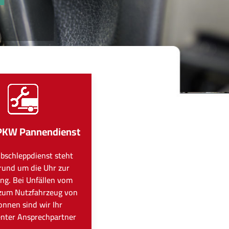
PKW Pannendienst
bschleppdienst steht
rund um die Uhr zur
ng. Bei Unfällen vom
zum Nutzfahrzeug von
onnen sind wir Ihr
nter Ansprechpartner