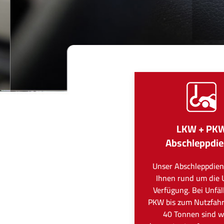
LKW + PK
Abschleppdie
Unser Abschleppdien
Ihnen rund um die 
Verfügung. Bei Unfä
PKW bis zum Nutzfah
40 Tonnen sind wi