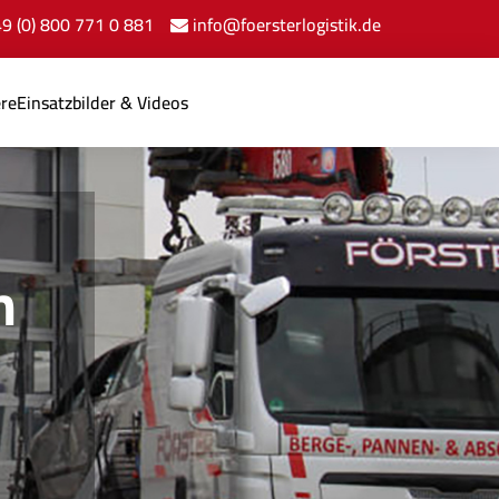
+49 (0) 800 771 0 881
info@foersterlogistik.de
ere
Einsatzbilder & Videos
n