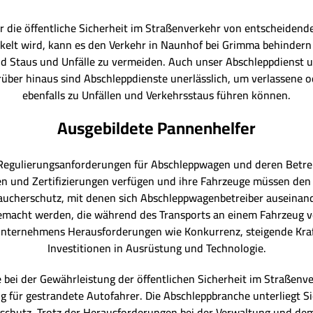
r die öffentliche Sicherheit im Straßenverkehr von entscheiden
kelt wird, kann es den Verkehr in Naunhof bei Grimma behindern
d Staus und Unfälle zu vermeiden. Auch unser Abschleppdienst un
arüber hinaus sind Abschleppdienste unerlässlich, um verlassene o
ebenfalls zu Unfällen und Verkehrsstaus führen können.
Ausgebildete Pannenhelfer
 Regulierungsanforderungen für Abschleppwagen und deren Betre
n und Zertifizierungen verfügen und ihre Fahrzeuge müssen den 
raucherschutz, mit denen sich Abschleppwagenbetreiber auseinan
macht werden, die während des Transports an einem Fahrzeug ve
nternehmens Herausforderungen wie Konkurrenz, steigende Kraf
Investitionen in Ausrüstung und Technologie.
e bei der Gewährleistung der öffentlichen Sicherheit im Straßen
ng für gestrandete Autofahrer. Die Abschleppbranche unterliegt
rschutz. Trotz der Herausforderungen bei der Verwaltung und de