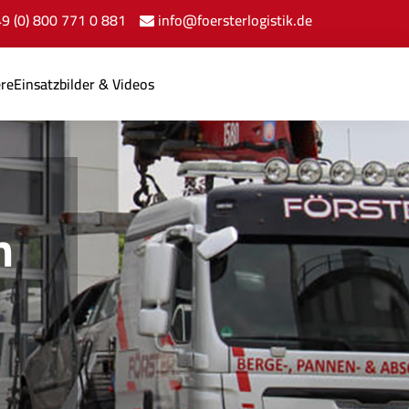
+49 (0) 800 771 0 881
info@foersterlogistik.de
ere
Einsatzbilder & Videos
n