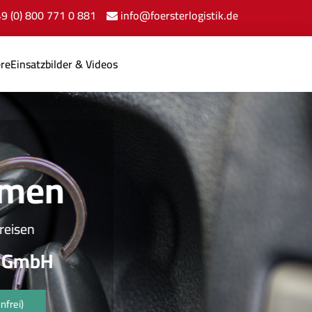
+49 (0) 800 771 0 881
info@foersterlogistik.de
ere
Einsatzbilder & Videos
n