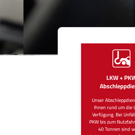
LKW + PK
Abschleppdie
Unser Abschleppdien
Ihnen rund um die 
Verfügung. Bei Unfä
PKW bis zum Nutzfah
40 Tonnen sind wi