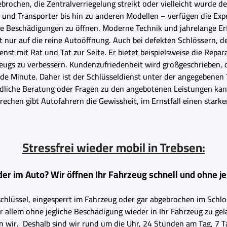
abgebrochen, die Zentralverriegelung streikt oder vielleicht wurd
nd Transporter bis hin zu anderen Modellen – verfügen die Expe
Beschädigungen zu öffnen. Moderne Technik und jahrelange Erfa
t nur auf die reine Autoöffnung. Auch bei defekten Schlössern, d
enst mit Rat und Tat zur Seite. Er bietet beispielsweise die Rep
zeugs zu verbessern. Kundenzufriedenheit wird großgeschrieben, 
 jede Minute. Daher ist der Schlüsseldienst unter der angegebene
bindliche Beratung oder Fragen zu den angebotenen Leistungen kan
prechen gibt Autofahrern die Gewissheit, im Ernstfall einen starke
Stressfrei wieder mobil in Trebsen:
der im Auto? Wir öffnen Ihr Fahrzeug schnell und ohne j
chlüssel, eingesperrt im Fahrzeug oder gar abgebrochen im Schlos
vor allem ohne jegliche Beschädigung wieder in Ihr Fahrzeug zu g
ssen wir. Deshalb sind wir rund um die Uhr, 24 Stunden am Tag, 7 