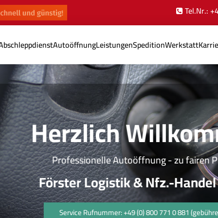
Tel.Nr.: 
Abschleppdienst
Autoöffnung
Leistungen
Spedition
Werkstatt
Karri
Herzlich Willkomme
Professionelle Autoöffnung - zu fairen Preisen
Förster Logistik & Nfz.-Handel GmbH
Service Rufnummer: +49 (0) 800 771 0 881 (gebührenfrei)