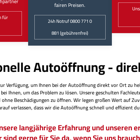
hpartner
fairen Preisen.
Uns
 für
24h Notruf 0800 771 0
881 (gebührenfrei)
nelle Autoöffnung - dire
zur Verfügung, um Ihnen bei der Autoöffnung direkt vor Ort zu hel
eit bei Ihnen, um das Problem zu lösen. Unsere geschulten Fachl
 ohne Beschädigungen zu öffnen. Wir legen großen Wert auf Zuv
arauf verlassen, dass wir die Autoöffnung schnell und effizient d
unsere langjährige Erfahrung und unseren er
 sind gerne für Sie da, wenn Sie uns brauc