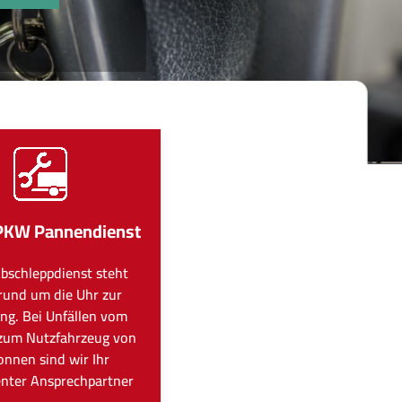
PKW Pannendienst
bschleppdienst steht
rund um die Uhr zur
ng. Bei Unfällen vom
zum Nutzfahrzeug von
onnen sind wir Ihr
nter Ansprechpartner