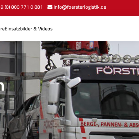
+49 (0) 800 771 0 881
info@foersterlogistik.de
ere
Einsatzbilder & Videos
n