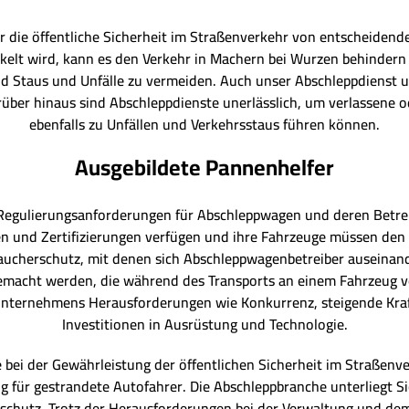
r die öffentliche Sicherheit im Straßenverkehr von entscheiden
ckelt wird, kann es den Verkehr in Machern bei Wurzen behindern 
d Staus und Unfälle zu vermeiden. Auch unser Abschleppdienst un
arüber hinaus sind Abschleppdienste unerlässlich, um verlassene o
ebenfalls zu Unfällen und Verkehrsstaus führen können.
Ausgebildete Pannenhelfer
 Regulierungsanforderungen für Abschleppwagen und deren Betre
n und Zertifizierungen verfügen und ihre Fahrzeuge müssen den 
raucherschutz, mit denen sich Abschleppwagenbetreiber auseinan
macht werden, die während des Transports an einem Fahrzeug ve
nternehmens Herausforderungen wie Konkurrenz, steigende Kraf
Investitionen in Ausrüstung und Technologie.
e bei der Gewährleistung der öffentlichen Sicherheit im Straßen
ng für gestrandete Autofahrer. Die Abschleppbranche unterliegt
rschutz. Trotz der Herausforderungen bei der Verwaltung und de